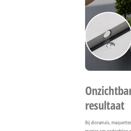
Onzichtbar
resultaat
Bij diorama's, maquett
manier om onderdelen st