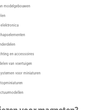
van modelgebouwen
elen
elektronica
schapselementen
nderdelen
ichting en accessoires
elen van voertuigen
systemen voor miniaturen
topminiaturen
ectuurmodellen