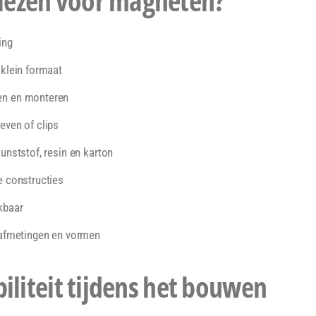
ezen voor magneten?
ing
 klein formaat
en en monteren
even of clips
unststof, resin en karton
e constructies
kbaar
 afmetingen en vormen
biliteit tijdens het bouwen