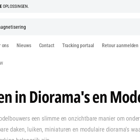
LE
OPLOSSINGEN.
r ons
Nieuws
Contact
Tracking portaal
Retour aanmelden
UW
n in Diorama's en Mo
delbouwers een slimme en onzichtbare manier om onderd
re daken, luiken, miniaturen en modulaire diorama's waarbi