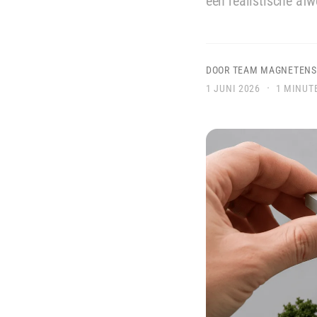
een realistische afwe
u
k
c
e
t
l
t
DOOR TEAM MAGNETENS
y
·
1 JUNI 2026
1 MINUT
p
e