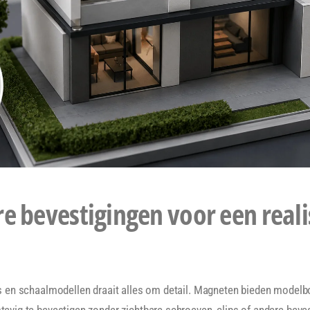
e bevestigingen voor een reali
es en schaalmodellen draait alles om detail. Magneten bieden mode
evig te bevestigen zonder zichtbare schroeven, clips of andere beve