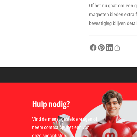
Of het nu gaat om een 
magneten bieden extra fl
bevestiging blijven deta
Hulp nodig?
Vind de meest gestelde vragen of
neem contact op met een van
onze specialisten.