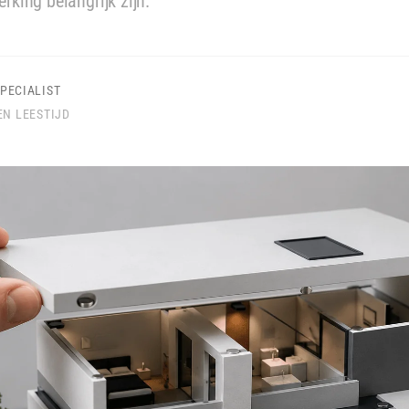
rking belangrijk zijn.
PECIALIST
EN LEESTIJD