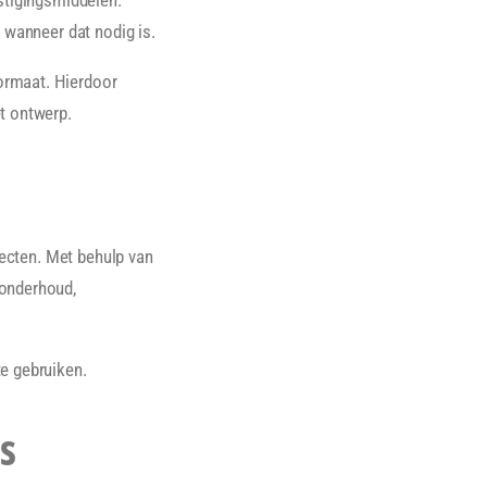
 wanneer dat nodig is.
ormaat. Hierdoor
t ontwerp.
jecten. Met behulp van
 onderhoud,
e gebruiken.
s