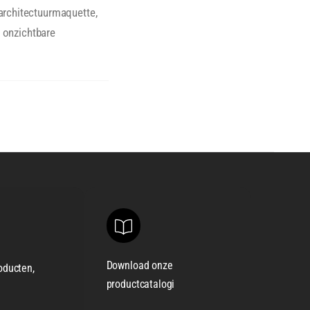
architectuurmaquette,
e onzichtbare
Download onze
oducten,
productcatalogi