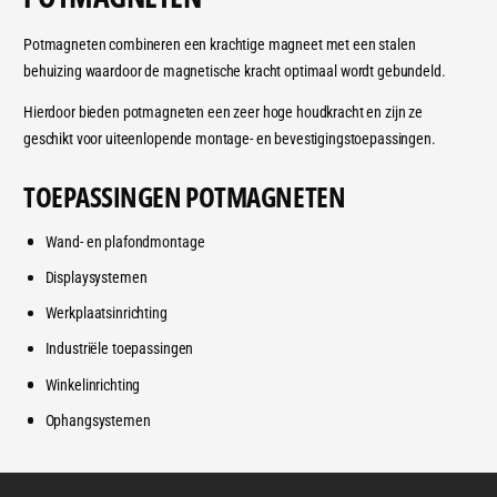
v
n
o
v
Potmagneten combineren een krachtige magneet met een stalen
o
o
behuizing waardoor de magnetische kracht optimaal wordt gebundeld.
r
o
D
Hierdoor bieden potmagneten een zeer hoge houdkracht en zijn ze
r
e
D
geschikt voor uiteenlopende montage- en bevestigingstoepassingen.
f
e
a
f
TOEPASSINGEN POTMAGNETEN
u
a
l
u
Wand- en plafondmontage
t
l
Displaysystemen
T
t
i
T
Werkplaatsinrichting
t
i
Industriële toepassingen
l
t
e
l
Winkelinrichting
e
Ophangsystemen