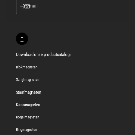
E‑mail
Download onze productcatalogi
Blokmagneten
Schijfmagneten
Staafmagneten
Kubusmagneten
Kogelmagneten
Ringmagneten