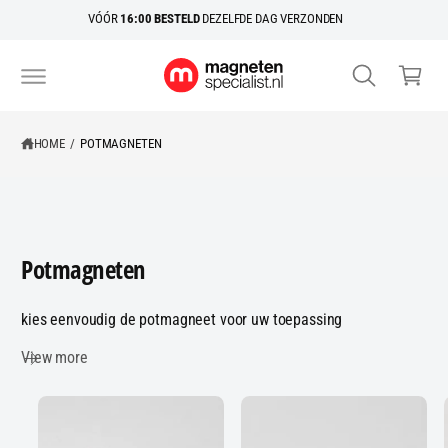
R
k
VÓÓR
16:00 BESTELD
DEZELFDE DAG VERZONDEN
D
el
E
C
w
O
N
a
T
E
g
N
HOME
/
POTMAGNETEN
e
T
n
Potmagneten
kies eenvoudig de potmagneet voor uw toepassing
View more