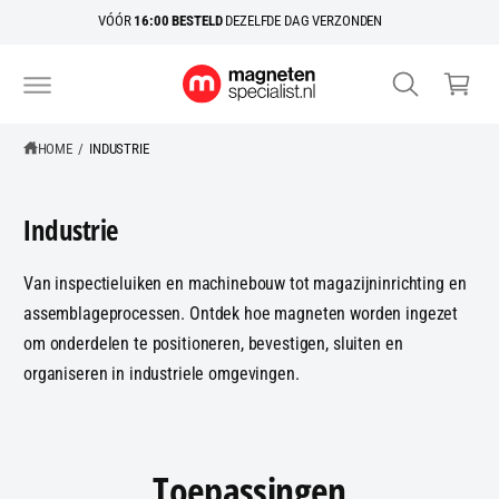
R
k
VÓÓR
16:00 BESTELD
DEZELFDE DAG VERZONDEN
D
el
E
C
w
O
N
a
T
E
g
HOME
/
INDUSTRIE
N
e
T
n
Industrie
Van inspectieluiken en machinebouw tot magazijninrichting en
assemblageprocessen. Ontdek hoe magneten worden ingezet
om onderdelen te positioneren, bevestigen, sluiten en
organiseren in industriele omgevingen.
Toepassingen