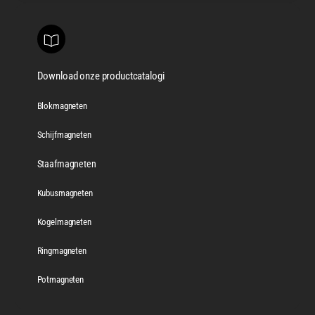
Download onze productcatalogi
Blokmagneten
Schijfmagneten
Staafmagneten
Kubusmagneten
Kogelmagneten
Ringmagneten
Potmagneten