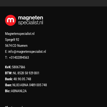
Magnetenspecialist.nl
Spegelt 92
5674 CD Nuenen
E: info@magnetenspecialist.nl
T: +31402094563
KvK:
58067566
BTW:
NL 8528 58 929 B01
Bank:
48.90.05.748
Iban:
NL83 ABNA 0489 005 748
Bic:
ABNANL2A