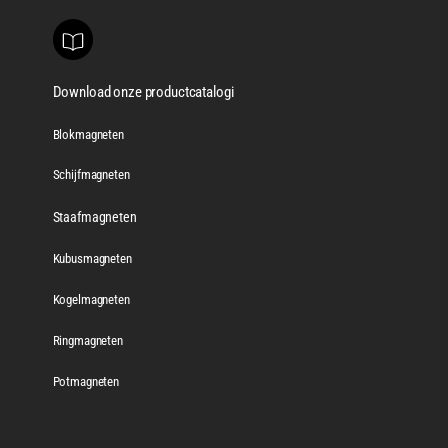
Download onze productcatalogi
Blokmagneten
Schijfmagneten
Staafmagneten
Kubusmagneten
Kogelmagneten
Ringmagneten
Potmagneten