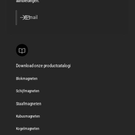
aanbiedingen.
E‑mail
Download onze productcatalogi
Blokmagneten
Schijfmagneten
Staafmagneten
Kubusmagneten
Kogelmagneten