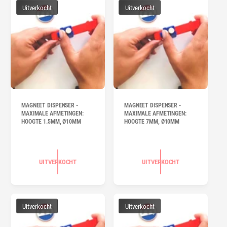
Uitverkocht
Uitverkocht
MAGNEET DISPENSER -
MAGNEET DISPENSER -
MAXIMALE AFMETINGEN:
MAXIMALE AFMETINGEN:
HOOGTE 1.5MM, Ø10MM
HOOGTE 7MM, Ø10MM
UITVERKOCHT
UITVERKOCHT
Uitverkocht
Uitverkocht