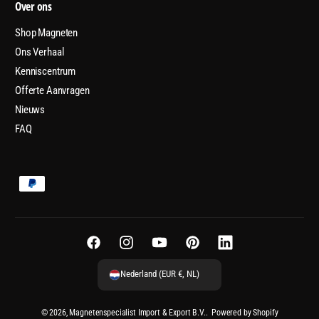
Over ons
Shop Magneten
Ons Verhaal
Kenniscentrum
Offerte Aanvragen
Nieuws
FAQ
B
e
t
a
F
I
Y
P
L
a
a
n
o
i
i
Nederland (EUR €, NL)
l
c
s
u
n
n
m
e
t
T
t
k
© 2026,
Magnetenspecialist Import & Export B.V.
.
Powered by Shopify
e