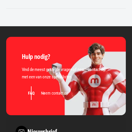
Hulp nodig?
Vind de meest gestelde vragen of neem contact op
met een van onze specialisten.
FAQ
Neem contact op
Nieuwsbrief