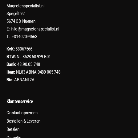
Magnetenspecialist.nl
Spegelt 92
5674 CD Nuenen
E: info@magnetenspecialist.nl
T: +31402094563
KvK:
58067566
BTW:
NL 8528 58 929 B01
Bank:
48.90.05.748
Iban:
NL83 ABNA 0489 005 748
Bic:
ABNANL2A
Klantenservice
Contact opnemen
Bestellen & Leveren
Betalen
Garantie