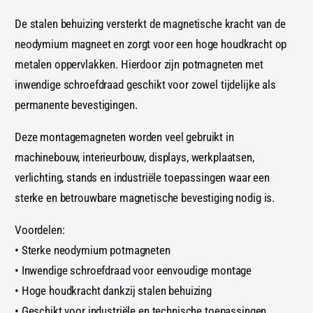
e
D
De stalen behuizing versterkt de magnetische kracht van de
f
e
a
f
neodymium magneet en zorgt voor een hoge houdkracht op
u
a
metalen oppervlakken. Hierdoor zijn potmagneten met
l
u
inwendige schroefdraad geschikt voor zowel tijdelijke als
t
l
T
t
permanente bevestigingen.
i
T
t
i
Deze montagemagneten worden veel gebruikt in
l
t
machinebouw, interieurbouw, displays, werkplaatsen,
e
l
verlichting, stands en industriële toepassingen waar een
e
sterke en betrouwbare magnetische bevestiging nodig is.
Voordelen:
• Sterke neodymium potmagneten
• Inwendige schroefdraad voor eenvoudige montage
• Hoge houdkracht dankzij stalen behuizing
• Geschikt voor industriële en technische toepassingen