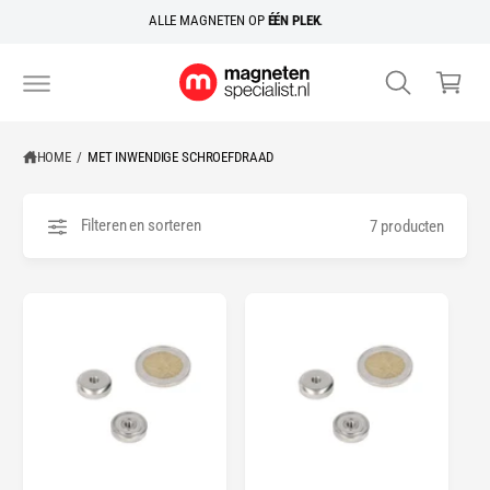
R
k
ALLE MAGNETEN OP
ÉÉN PLEK
.
D
el
E
C
w
O
N
a
T
E
g
N
HOME
/
MET INWENDIGE SCHROEFDRAAD
e
T
n
Filteren en sorteren
7 producten