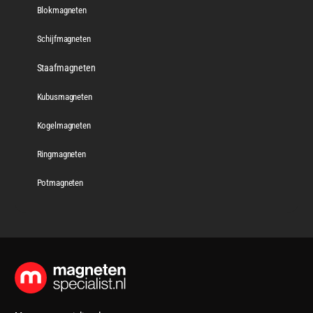
Blokmagneten
Schijfmagneten
Staafmagneten
Kubusmagneten
Kogelmagneten
Ringmagneten
Potmagneten