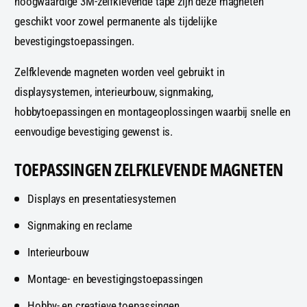
hoogwaardige 3M-zelfklevende tape zijn deze magneten
a
a
f
f
u
u
a
a
geschikt voor zowel permanente als tijdelijke
l
l
u
u
bevestigingstoepassingen.
t
t
l
l
T
T
t
t
Zelfklevende magneten worden veel gebruikt in
i
i
T
T
displaysystemen, interieurbouw, signmaking,
t
t
i
i
l
l
t
t
hobbytoepassingen en montageoplossingen waarbij snelle en
e
e
l
l
eenvoudige bevestiging gewenst is.
e
e
TOEPASSINGEN ZELFKLEVENDE MAGNETEN
Displays en presentatiesystemen
Signmaking en reclame
Interieurbouw
Montage- en bevestigingstoepassingen
Hobby- en creatieve toepassingen