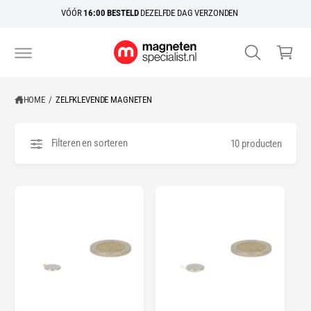
R
k
VÓÓR
16:00 BESTELD
DEZELFDE DAG VERZONDEN
D
el
E
C
w
O
N
a
T
E
g
N
HOME
/
ZELFKLEVENDE MAGNETEN
e
T
n
Filteren en sorteren
10 producten