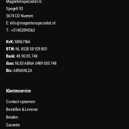
Magnetenspecialist.nl
Spegelt 92
5674 CD Nuenen
E: info@magnetenspecialist.nl
T: +31402094563
KvK:
58067566
BTW:
NL 8528 58 929 B01
Bank:
48.90.05.748
Iban:
NL83 ABNA 0489 005 748
Bic:
ABNANL2A
Klantenservice
Contact opnemen
Bestellen & Leveren
Betalen
Garantie