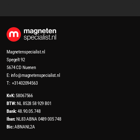
Magnetenspecialist.nl
Spegelt 92
5674 CD Nuenen
E: info@magnetenspecialist.nl
T: +31402094563
KvK:
58067566
BTW:
NL 8528 58 929 B01
Bank:
48.90.05.748
Iban:
NL83 ABNA 0489 005 748
Bic:
ABNANL2A