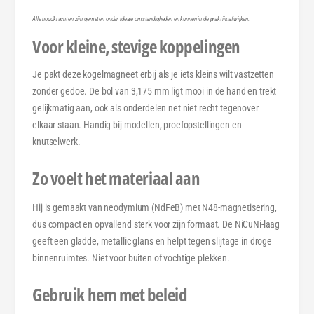
3
Ø
,
3
Alle houdkrachten zijn gemeten onder ideale omstandigheden en kunnen in de praktijk afwijken.
1
,
Voor kleine, stevige koppelingen
7
1
5
7
Je pakt deze kogelmagneet erbij als je iets kleins wilt vastzetten
m
5
zonder gedoe. De bol van 3,175 mm ligt mooi in de hand en trekt
m
m
N
gelijkmatig aan, ook als onderdelen net niet recht tegenover
m
4
N
elkaar staan. Handig bij modellen, proefopstellingen en
8
4
knutselwerk.
N
8
i
N
Zo voelt het materiaal aan
C
i
u
C
Hij is gemaakt van neodymium (NdFeB) met N48-magnetisering,
N
u
dus compact en opvallend sterk voor zijn formaat. De NiCuNi-laag
i
N
geeft een gladde, metallic glans en helpt tegen slijtage in droge
i
binnenruimtes. Niet voor buiten of vochtige plekken.
Gebruik hem met beleid