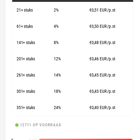
l
n
21+ stuks
2%
€0,51 EUR
/p.st
e
g
p
a
61+ stuks
4%
€0,50 EUR
/p.st
l
r
l
141+ stuks
8%
€0,48 EUR
/p.st
i
e
j
r
201+ stuks
12%
€0,46 EUR
/p.st
s
y
-
261+ stuks
14%
€0,45 EUR
/p.st
w
e
301+ stuks
18%
€0,43 EUR
/p.st
e
351+ stuks
24%
€0,40 EUR
/p.st
r
g
a
12711 OP VOORRAAD
v