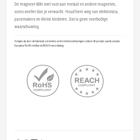
De magneet klikt snel vast aan metaal en andere magneten,
soms sneller dan je verwacht. Houd hem weg van elektronica,
pacemakers en kleine kinderen. Dat is geen overbodige
waarschuwing.
Volgens de door de fabrikant verstrekte conformiteitsverklaringen voldoet dit product aan de actuele
Europese RoHS-richtlijn en REACH-verordening.