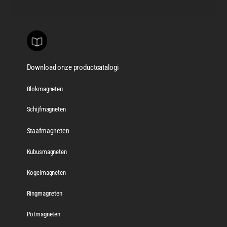
Download onze productcatalogi
Blokmagneten
Schijfmagneten
Staafmagneten
Kubusmagneten
Kogelmagneten
Ringmagneten
Potmagneten