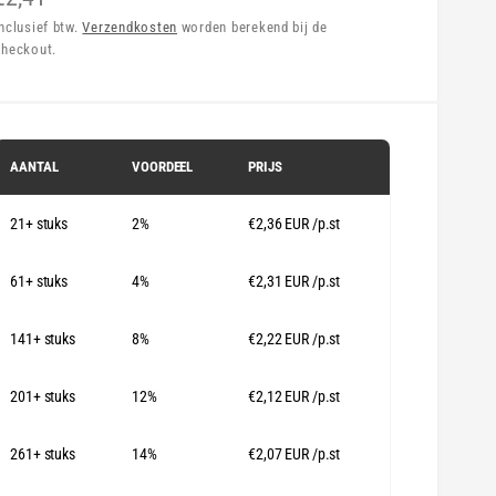
o
Inclusief btw.
Verzendkosten
worden berekend bij de
checkout.
r
m
a
AANTAL
VOORDEEL
PRIJS
e
21+ stuks
2%
€2,36 EUR
/p.st
p
r
61+ stuks
4%
€2,31 EUR
/p.st
141+ stuks
8%
€2,22 EUR
/p.st
s
201+ stuks
12%
€2,12 EUR
/p.st
261+ stuks
14%
€2,07 EUR
/p.st