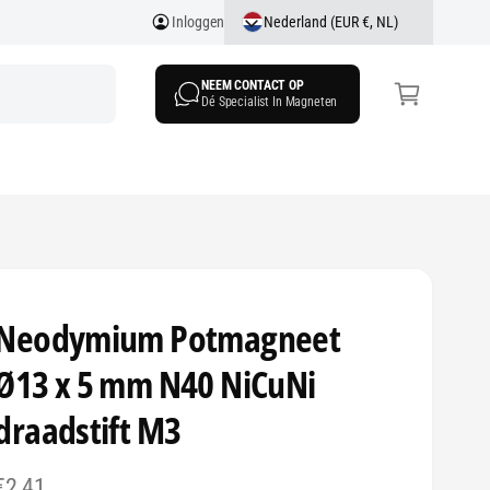
Nederland (EUR €, NL)
Inloggen
k
el
NEEM CONTACT OP
w
Dé Specialist In Magneten
a
g
e
n
Neodymium Potmagneet
Ø13 x 5 mm N40 NiCuNi
draadstift M3
N
€2,41