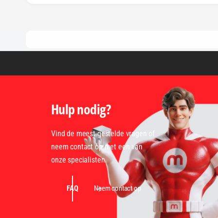
Hulp nodig?
Vind de meest gestelde vragen of
neem contact op met een van
onze specialisten.
FAQ
Neem contact op