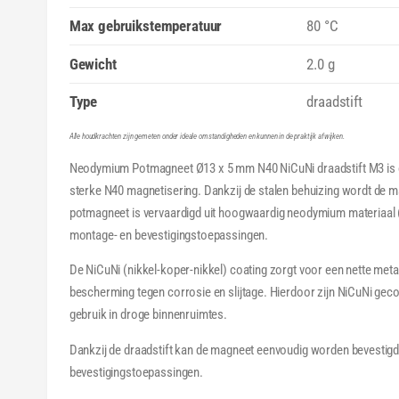
Max gebruikstemperatuur
80 °C
Gewicht
2.0 g
Type
draadstift
Alle houdkrachten zijn gemeten onder ideale omstandigheden en kunnen in de praktijk afwijken.
Neodymium Potmagneet Ø13 x 5 mm N40 NiCuNi draadstift M3 is
sterke N40 magnetisering. Dankzij de stalen behuizing wordt de 
potmagneet is vervaardigd uit hoogwaardig neodymium materiaal 
montage- en bevestigingstoepassingen.
De NiCuNi (nikkel-koper-nikkel) coating zorgt voor een nette meta
bescherming tegen corrosie en slijtage. Hierdoor zijn NiCuNi ge
gebruik in droge binnenruimtes.
Dankzij de draadstift kan de magneet eenvoudig worden bevestigd
bevestigingstoepassingen.