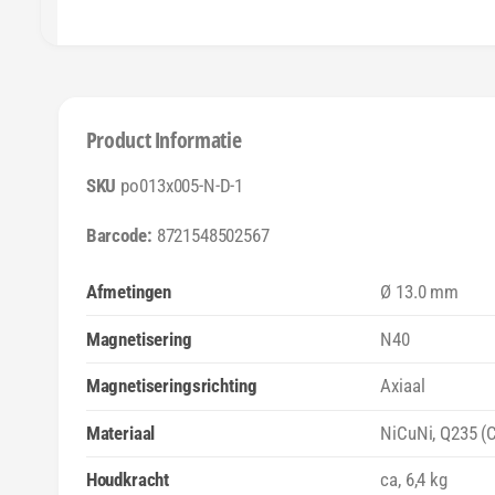
Product Informatie
po013x005-N-D-1
8721548502567
Afmetingen
Ø 13.0 mm
Magnetisering
N40
Magnetiseringsrichting
Axiaal
Materiaal
NiCuNi, Q235 (C
Houdkracht
ca, 6,4 kg