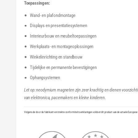
Toepassingen:
Wand- en plafondmontage
Displays en presentatiesystemen
Interieurbouw en meubeltoepassingen
Werkplaats- en montageoplossingen
Winkelinrichting en standbouw
Tijdelijke en permanente bevestigingen
Ophangsystemen
Let op: neodymium magneten zijn zeer krachtig en dienen voorzicht
van elektronica, pacemakers en kleine kinderen.
Volgens de door de fabrikant verstrekte conformiteitsverklaringen voldoet dit product aan de actuele Europese