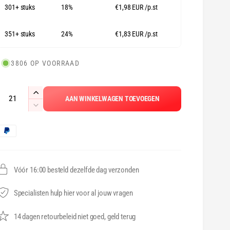
301+ stuks
18%
€1,98 EUR
/p.st
351+ stuks
24%
€1,83 EUR
/p.st
3806 OP VOORRAAD
A
A
AAN WINKELWAGEN TOEVOEGEN
a
a
A
n
a
n
B
t
n
a
t
e
a
l
a
v
l
Vóór 16:00 besteld dezelfde dag verzonden
a
e
v
r
a
e
Specialisten hulp hier voor al jouw vragen
h
r
o
l
14 dagen retourbeleid niet goed, geld terug
m
g
a