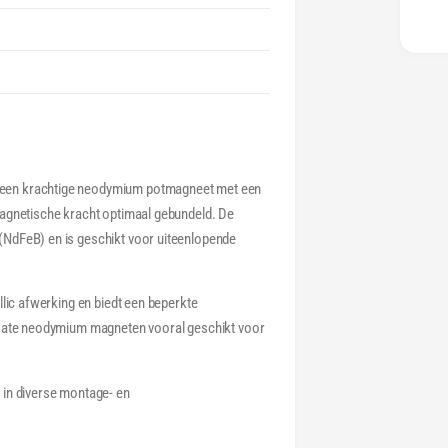
t
 een krachtige neodymium potmagneet met een
magnetische kracht optimaal gebundeld. De
(NdFeB) en is geschikt voor uiteenlopende
llic afwerking en biedt een beperkte
coate neodymium magneten vooral geschikt voor
 in diverse montage- en