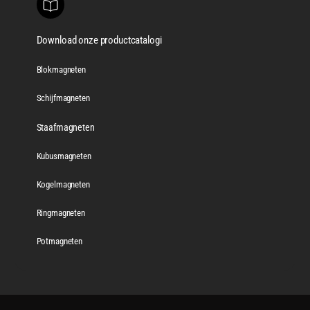
Download onze productcatalogi
Blokmagneten
Schijfmagneten
Staafmagneten
Kubusmagneten
Kogelmagneten
Ringmagneten
Potmagneten