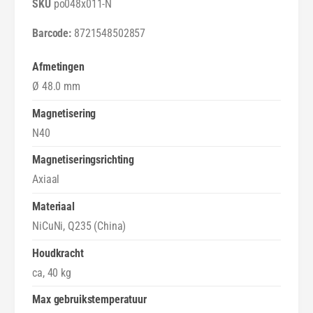
e
po048x011-N
N
o
e
8721548502857
d
o
y
d
m
y
Afmetingen
i
m
Ø 48.0 mm
u
i
m
u
Magnetisering
P
m
N40
o
P
t
o
Magnetiseringsrichting
m
t
Axiaal
a
m
g
a
Materiaal
n
g
NiCuNi, Q235 (China)
e
n
e
e
Houdkracht
t
e
ca, 40 kg
Ø
t
4
Ø
Max gebruikstemperatuur
8