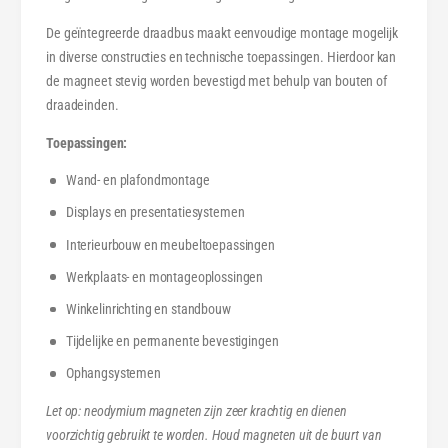
u
b
s
De geïntegreerde draadbus maakt eenvoudige montage mogelijk
u
M
s
in diverse constructies en technische toepassingen. Hierdoor kan
6
M
de magneet stevig worden bevestigd met behulp van bouten of
6
draadeinden.
Toepassingen:
Wand- en plafondmontage
Displays en presentatiesystemen
Interieurbouw en meubeltoepassingen
Werkplaats- en montageoplossingen
Winkelinrichting en standbouw
Tijdelijke en permanente bevestigingen
Ophangsystemen
Let op: neodymium magneten zijn zeer krachtig en dienen
voorzichtig gebruikt te worden. Houd magneten uit de buurt van