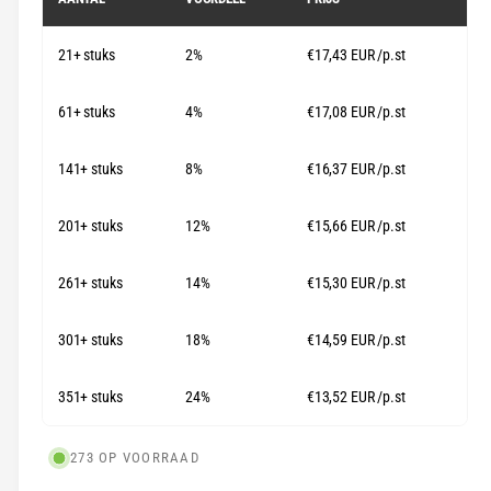
i
l
n
21+ stuks
2%
€17,43 EUR
/p.st
e
g
p
a
61+ stuks
4%
€17,08 EUR
/p.st
l
r
l
141+ stuks
8%
€16,37 EUR
/p.st
i
e
j
r
201+ stuks
12%
€15,66 EUR
/p.st
s
y
-
261+ stuks
14%
€15,30 EUR
/p.st
w
e
301+ stuks
18%
€14,59 EUR
/p.st
e
351+ stuks
24%
€13,52 EUR
/p.st
r
g
a
273 OP VOORRAAD
v