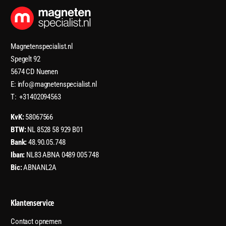
Magnetenspecialist.nl
Spegelt 92
5674 CD Nuenen
E: info@magnetenspecialist.nl
T: +31402094563
KvK:
58067566
BTW:
NL 8528 58 929 B01
Bank:
48.90.05.748
Iban:
NL83 ABNA 0489 005 748
Bic:
ABNANL2A
Klantenservice
Contact opnemen