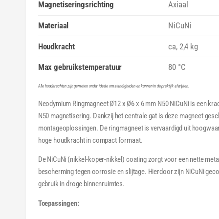
Magnetiseringsrichting
Axiaal
e
r
Materiaal
NiCuNi
g
Houdkracht
ca, 2,4 kg
a
v
Max gebruikstemperatuur
80 °C
e
Alle houdkrachten zijn gemeten onder ideale omstandigheden en kunnen in de praktijk afwijken.
Neodymium Ringmagneet Ø12 x Ø6 x 6 mm N50 NiCuNi is een krac
N50 magnetisering. Dankzij het centrale gat is deze magneet gesc
montageoplossingen. De ringmagneet is vervaardigd uit hoogwaar
hoge houdkracht in compact formaat.
De NiCuNi (nikkel-koper-nikkel) coating zorgt voor een nette meta
bescherming tegen corrosie en slijtage. Hierdoor zijn NiCuNi ge
gebruik in droge binnenruimtes.
Toepassingen: