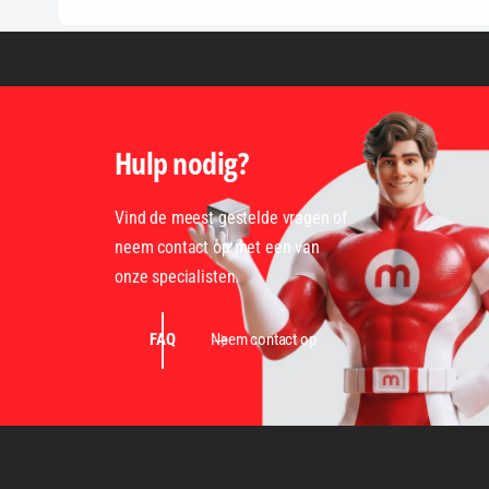
Hulp nodig?
Vind de meest gestelde vragen of
neem contact op met een van
onze specialisten.
FAQ
Neem contact op