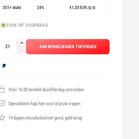
351+ stuks
24%
€1,33 EUR
/p.st
3506 OP VOORRAAD
A
A
AAN WINKELWAGEN TOEVOEGEN
a
a
A
n
a
n
B
t
n
a
t
e
a
l
a
v
l
Vóór 16:00 besteld dezelfde dag verzonden
a
e
v
r
a
e
Specialisten hulp hier voor al jouw vragen
h
r
o
l
14 dagen retourbeleid niet goed, geld terug
m
g
a
e
e
g
n
e