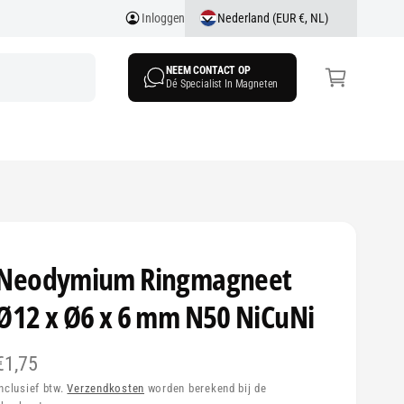
Nederland (EUR €, NL)
Inloggen
k
el
NEEM CONTACT OP
w
Dé Specialist In Magneten
a
g
e
n
Neodymium Ringmagneet
Ø12 x Ø6 x 6 mm N50 NiCuNi
N
€1,75
o
Inclusief btw.
Verzendkosten
worden berekend bij de