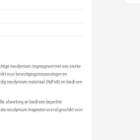
htige neodymium ringmagneet met een sterke
hikt voor bevestigingstoepassingen en
dig neodymium materiaal (NdFeB) en biedt een
llic afwerking en biedt een beperkte
coate neodymium magneten vooral geschikt voor