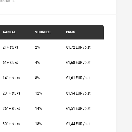
checkout.
r
m
a
AANTAL
VOORDEEL
PRIJS
e
21+ stuks
2%
€1,72 EUR
/p.st
p
r
61+ stuks
4%
€1,68 EUR
/p.st
141+ stuks
8%
€1,61 EUR
/p.st
s
201+ stuks
12%
€1,54 EUR
/p.st
261+ stuks
14%
€1,51 EUR
/p.st
301+ stuks
18%
€1,44 EUR
/p.st