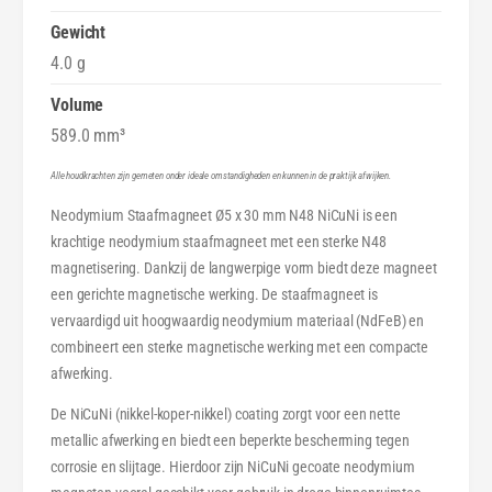
5
Ø
x
5
Gewicht
3
x
4.0 g
0
3
m
0
Volume
m
m
589.0 mm³
N
m
4
N
Alle houdkrachten zijn gemeten onder ideale omstandigheden en kunnen in de praktijk afwijken.
8
4
Neodymium Staafmagneet Ø5 x 30 mm N48 NiCuNi is een
N
8
i
krachtige neodymium staafmagneet met een sterke N48
N
C
i
magnetisering. Dankzij de langwerpige vorm biedt deze magneet
u
C
een gerichte magnetische werking. De staafmagneet is
N
u
vervaardigd uit hoogwaardig neodymium materiaal (NdFeB) en
i
N
combineert een sterke magnetische werking met een compacte
i
afwerking.
De NiCuNi (nikkel-koper-nikkel) coating zorgt voor een nette
metallic afwerking en biedt een beperkte bescherming tegen
corrosie en slijtage. Hierdoor zijn NiCuNi gecoate neodymium