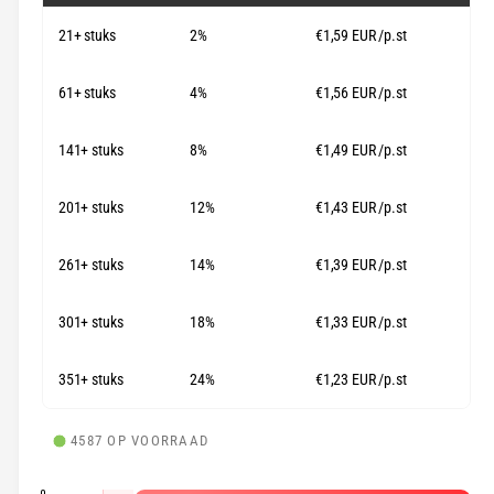
l
n
21+ stuks
2%
€1,59 EUR
/p.st
e
g
p
a
61+ stuks
4%
€1,56 EUR
/p.st
l
r
l
141+ stuks
8%
€1,49 EUR
/p.st
i
e
j
r
201+ stuks
12%
€1,43 EUR
/p.st
s
y
-
261+ stuks
14%
€1,39 EUR
/p.st
w
e
301+ stuks
18%
€1,33 EUR
/p.st
e
351+ stuks
24%
€1,23 EUR
/p.st
r
g
a
4587 OP VOORRAAD
v