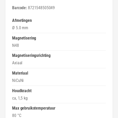
o
e
8721548505049
d
o
y
d
m
y
Afmetingen
i
m
Ø 5.0 mm
u
i
m
u
Magnetisering
S
m
N48
t
S
a
t
Magnetiseringsrichting
a
a
Axiaal
f
a
m
f
Materiaal
a
m
NiCuNi
g
a
n
g
Houdkracht
e
n
ca, 1,5 kg
e
e
t
e
Max gebruikstemperatuur
Ø
t
80 °C