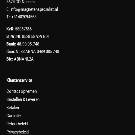
5674 CD Nuenen
E: info@magnetenspecialist.nl
T: +31402094563
KvK:
58067566
BTW:
NL 8528 58 929 B01
Bank:
48.90.05.748
Iban:
NL83 ABNA 0489 005 748
Bic:
ABNANL2A
Klantenservice
Contact opnemen
Bestellen & Leveren
Betalen
Garantie
Retourbeleid
Privacybeleid