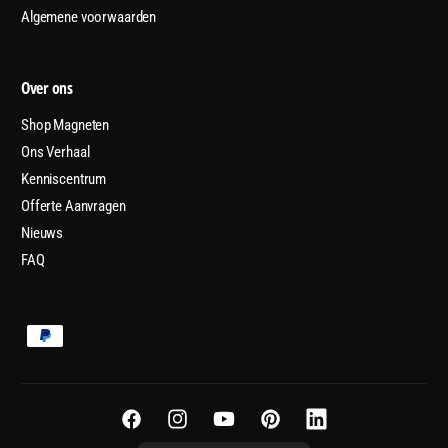
Algemene voorwaarden
Over ons
Shop Magneten
Ons Verhaal
Kenniscentrum
Offerte Aanvragen
Nieuws
FAQ
B
e
t
a
F
I
Y
P
L
a