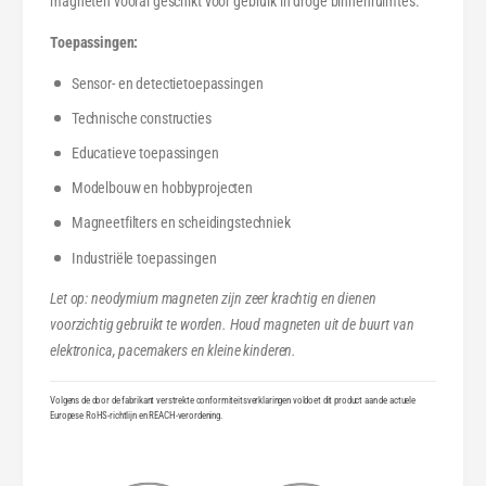
magneten vooral geschikt voor gebruik in droge binnenruimtes.
Toepassingen:
Sensor- en detectietoepassingen
Technische constructies
Educatieve toepassingen
Modelbouw en hobbyprojecten
Magneetfilters en scheidingstechniek
Industriële toepassingen
Let op: neodymium magneten zijn zeer krachtig en dienen
voorzichtig gebruikt te worden. Houd magneten uit de buurt van
elektronica, pacemakers en kleine kinderen.
Volgens de door de fabrikant verstrekte conformiteitsverklaringen voldoet dit product aan de actuele
Europese RoHS-richtlijn en REACH-verordening.