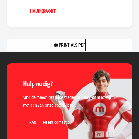
HOUDKRACHT
🖨️ PRINT ALS PDF
Hulp nodig?
Vind de meest gestelde vragen of neem contact op
met een van onze specialisten.
FAQ
Neem contact op