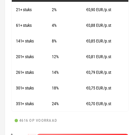
l
n
21+ stuks
2%
€0,90 EUR
/p.st
e
g
p
a
61+ stuks
4%
€0,88 EUR
/p.st
l
r
l
141+ stuks
8%
€0,85 EUR
/p.st
i
e
j
r
201+ stuks
12%
€0,81 EUR
/p.st
s
y
-
261+ stuks
14%
€0,79 EUR
/p.st
w
e
301+ stuks
18%
€0,75 EUR
/p.st
e
351+ stuks
24%
€0,70 EUR
/p.st
r
g
a
4616 OP VOORRAAD
v