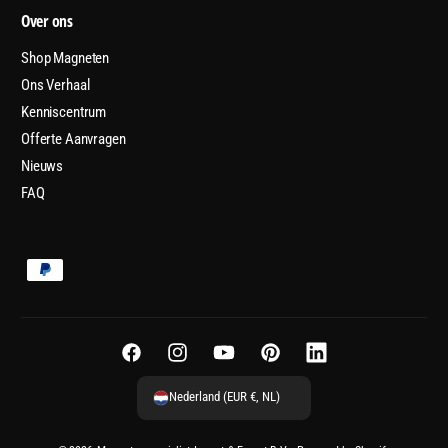
Over ons
Shop Magneten
Ons Verhaal
Kenniscentrum
Offerte Aanvragen
Nieuws
FAQ
B
e
t
a
F
I
Y
P
L
a
a
n
o
i
i
Nederland (EUR €, NL)
l
c
s
u
n
n
m
e
t
T
t
k