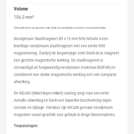
3
Ø
x
3
Volume
1
x
106.0 mm³
5
1
m
5
Alle houdkrachten zijn gemeten onder ideale omstandigheden en kunnen in de praktijk afwijken.
m
m
Neodymium Staafmagneet Ø3 x 15 mm N50 NiCuNi is een
N
m
5
krachtige neodymium staafmagneet met een sterke N50
N
0
magnetisering. Dankzij de langwerpige vorm biedt deze magneet
5
N
0
een gerichte magnetische werking. De staafmagneet is
i
N
vervaardigd uit hoogwaardig neodymium materiaal (NdFeB) en
C
i
combineert een sterke magnetische werking met een compacte
u
C
afwerking.
N
u
i
N
De NiCuNi (nikkel-koper-nikkel) coating zorgt voor een nette
i
metallic afwerking en biedt een beperkte bescherming tegen
corrosie en slijtage. Hierdoor zijn NiCuNi gecoate neodymium
magneten vooral geschikt voor gebruik in droge binnenruimtes.
Toepassingen: