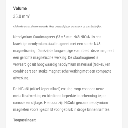
3
Ø
x
3
Volume
5
x
35.0 mm³
m
5
m
m
Alle houdkrachten zijn gemeten onder ideale omstandigheden en kunnen in de praktijk afwijken.
N
m
Neodymium Staafmagneet Ø3 x 5 mm N48 NiCuNi is een
4
N
8
krachtige neodymium staafmagneet met een sterke N48
4
N
magnetisering. Dankzij de langwerpige vorm biedt deze magneet
8
i
N
een gerichte magnetische werking. De staafmagneet is
C
i
vervaardigd uit hoogwaardig neodymium materiaal (NdFeB) en
u
C
combineert een sterke magnetische werking met een compacte
N
u
afwerking.
i
N
i
De NiCuNi (nikkel-koper-nikkel) coating zorgt voor een nette
metallic afwerking en biedt een beperkte bescherming tegen
corrosie en slijtage. Hierdoor zijn NiCuNi gecoate neodymium
magneten vooral geschikt voor gebruik in droge binnenruimtes.
Toepassingen: