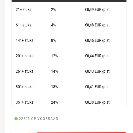
l
n
21+ stuks
2%
€0,49 EUR
/p.st
e
g
p
a
61+ stuks
4%
€0,48 EUR
/p.st
l
r
l
141+ stuks
8%
€0,46 EUR
/p.st
i
e
j
r
201+ stuks
12%
€0,44 EUR
/p.st
s
y
-
261+ stuks
14%
€0,43 EUR
/p.st
w
e
301+ stuks
18%
€0,41 EUR
/p.st
e
351+ stuks
24%
€0,38 EUR
/p.st
r
g
a
22305 OP VOORRAAD
v