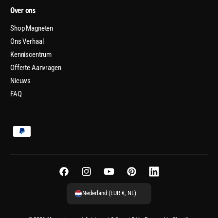
Over ons
Shop Magneten
Ons Verhaal
Kenniscentrum
Offerte Aanvragen
Nieuws
FAQ
B
e
t
a
F
I
Y
P
L
a
a
n
o
i
i
Nederland (EUR €, NL)
l
c
s
u
n
n
m
e
t
T
t
k